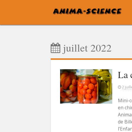
Skip
to
content
juillet 2022
La 
2 juil
Mini-c
en chi
Anima-
de Bil
l’Enfa