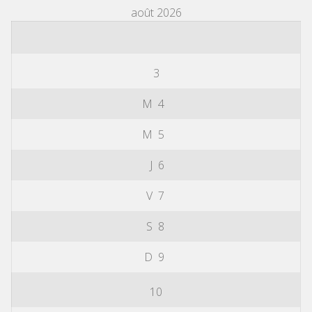
août 2026
3
M
4
M
5
J
6
V
7
S
8
D
9
10