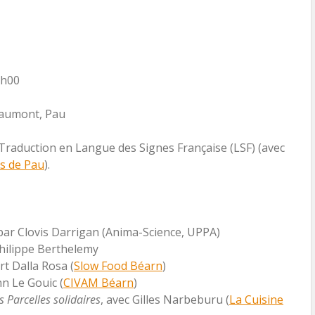
6h00
eaumont, Pau
. Traduction en Langue des Signes Française (LSF) (avec
s de Pau
).
 par Clovis Darrigan (Anima-Science, UPPA)
Philippe Berthelemy
ert Dalla Rosa (
Slow Food Béarn
)
nn Le Gouic (
CIVAM Béarn
)
 Parcelles solidaires
, avec Gilles Narbeburu (
La Cuisine