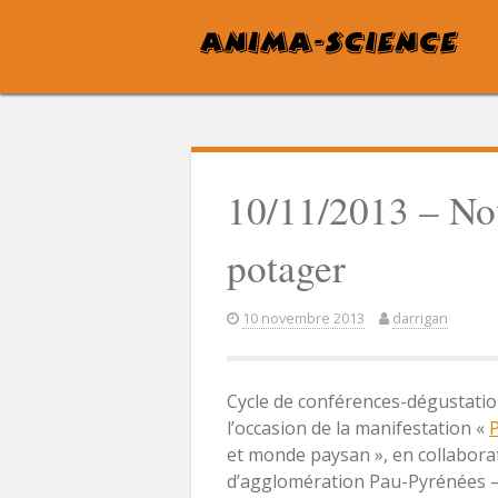
Skip
to
content
10/11/2013 – Nour
potager
10 novembre 2013
darrigan
Cycle de conférences-dégustation
l’occasion de la manifestation «
P
et monde paysan », en collabor
d’agglomération Pau-Pyrénées – 