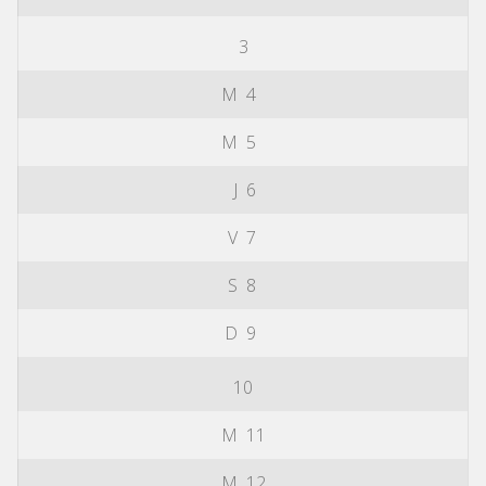
3
M
4
M
5
J
6
V
7
S
8
D
9
10
M
11
M
12